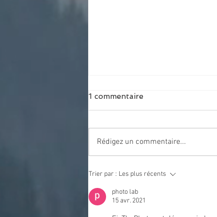
1 commentaire
Rédigez un commentaire...
Nouveaux électros au
Trier par :
Les plus récents
Chalet et rénovation de la
salle de douche
photo lab
15 avr. 2021