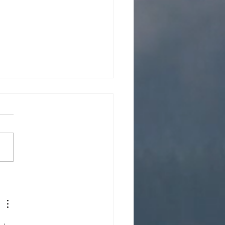
elle Table 8
onnes pour la
asse