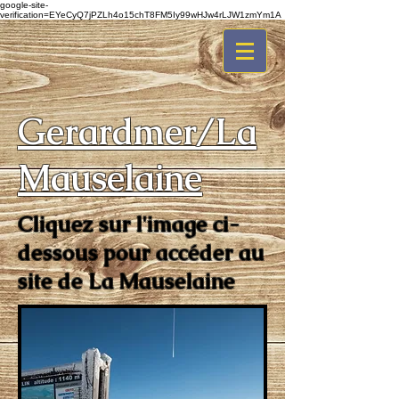
google-site-
verification=EYeCyQ7jPZLh4o15chT8FM5Iy99wHJw4rLJW1zmYm1A
Gerardmer/La
Mauselaine
Cliquez sur l'image ci-
dessous pour accéder au
site de La Mauselaine