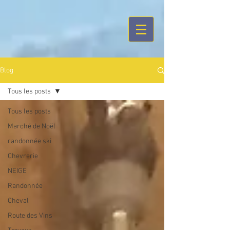
google-site-
verification=EYeCyQ7jPZLh4o15chT8FM5Iy99wHJw4rLJW1zmYm1A
Blog
Tous les posts
Tous les posts
Marché de Noël
randonnée ski
Chevrerie
NEIGE
Randonnée
Cheval
Route des Vins