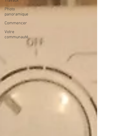
Travaux
Photo
panoramique
Commencer
Votre
communauté