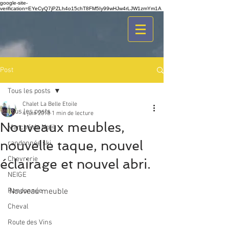
google-site-
verification=EYeCyQ7jPZLh4o15chT8FM5Iy99wHJw4rLJW1zmYm1A
Post
Tous les posts
Chalet La Belle Etoile
Tous les posts
4 juin 2018
1 min de lecture
Nouveaux meubles,
Marché de Noël
nouvelle taque, nouvel
randonnée ski
Chevrerie
éclairage et nouvel abri.
NEIGE
Randonnée
Nouveau meuble
Cheval
Route des Vins