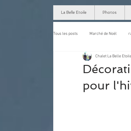
google-site-verification=EYeCyQ7jPZLh4o15chT8FM5Iy99wHJw4rLJW1zmYm1A
La Belle Etoile
Photos
Tous les posts
Marché de Noël
r
Chalet La Belle Etoil
Travaux
Photo panoramique
Décorati
pour l'h