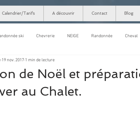
Calendrier/Tarifs
A découvrir
Contact
Blog
andonnée ski
Chevrerie
NEIGE
Randonnée
Cheval
e
19 nov. 2017
1 min de lecture
Commencer
Votre communauté
on de Noël et préparat
iver au Chalet.