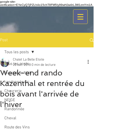
google-site-
verification=EYeCyQ7jPZLh4o15chT8FM5Iy99wHJw4rLJW1zmYm1A
Post
Tous les posts
Chalet La Belle Etoile
Tous les posts
20 oct. 2018
0 min de lecture
Week-end rando
Marché de Noël
Kazenthal et rentrée du
randonnée ski
Chevrerie
bois avant l'arrivée de
NEIGE
l'hiver
Randonnée
Cheval
Route des Vins