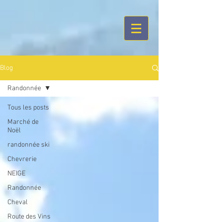
google-site-
verification=EYeCyQ7jPZLh4o15chT8FM5Iy99wHJw4rLJW1zmYm1A
Blog
Randonnée
Tous les posts
Marché de
Noël
randonnée ski
Chevrerie
NEIGE
Randonnée
Cheval
Route des Vins