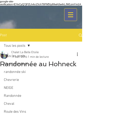
google-site-
verification=EYeCyQ7jPZLh4o15chT8FM5Iy99wHJw4rLJW1zmYm1A
Post
Tous les posts
Chalet La Belle Etoile
Tous les posts
11 oct. 2016
1 min de lecture
Randonnée au Hohneck
Marché de Noël
randonnée ski
Chevrerie
NEIGE
Randonnée
Cheval
Route des Vins