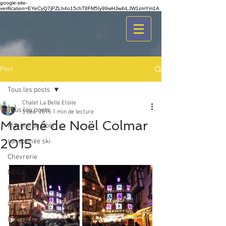
google-site-
verification=EYeCyQ7jPZLh4o15chT8FM5Iy99wHJw4rLJW1zmYm1A
Post
Tous les posts
Chalet La Belle Etoile
Tous les posts
5 déc. 2015
1 min de lecture
Marché de Noël Colmar
Marché de Noël
2015
randonnée ski
Chevrerie
NEIGE
Randonnée
Cheval
Route des Vins