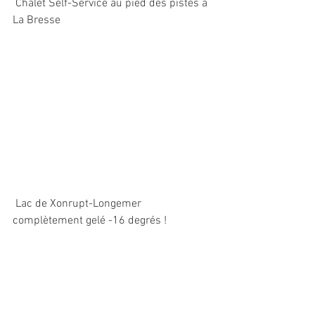
 Chalet Self-Service au pied des pistes a 
La Bresse
 Lac de Xonrupt-Longemer 
complètement gelé -16 degrés !