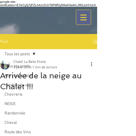
google-site-
verification=EYeCyQ7jPZLh4o15chT8FM5Iy99wHJw4rLJW1zmYm1A
Post
Tous les posts
Chalet La Belle Etoile
Tous les posts
5 janv. 2016
1 min de lecture
Arrivée de la neige au
Marché de Noël
Chalet !!!
randonnée ski
Chevrerie
NEIGE
Randonnée
Cheval
Route des Vins